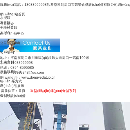
服務(wù)電話：13033969998
歡迎您來到周口市錦榮倉儲設(shè)備有限公司網(wǎn
網(wǎng)站首頁
水泥罐
瀝青罐
公司簡介
干粉砂漿罐
水泥倉
產(chǎn)品中心
公司動態(tài)
客戶案例
地址：河南省周口市川匯區(qū)銀珠大道周口一高南100米
安裝實例
手機：13033969998
熱線：0394-8595585
售后服務(wù)
信箱：455329348@qq.com
網(wǎng)址：www.dongyedatuo.cn
聯(lián)系方式
產(chǎn)品展示
當前位置：
首頁
- -
重型鋼結(jié)構(gòu)倉儲系列
機制砂設(shè)備